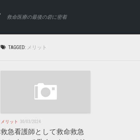
す
救命医療の最後の砦に密着
TAGGED:
メリット
メリット
30/03/2024
救急看護師として救命救急