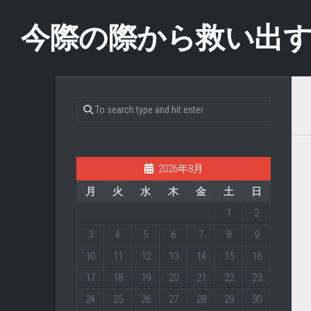
Skip
to
今際の際から救い出
content
2026年8月
月
火
水
木
金
土
日
1
2
3
4
5
6
7
8
9
10
11
12
13
14
15
16
17
18
19
20
21
22
23
24
25
26
27
28
29
30